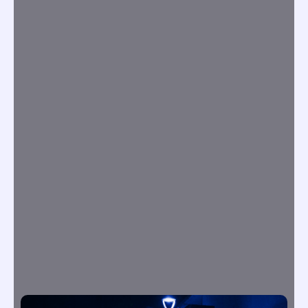
Entre os dias 23 e 25 de janeiro, a aldeia de...
umaboaquestao@gmail.com
Uma manhã de Março
27/03/2026
/
No Comments
Na manhã de 10 de março, o auditório da Fundação
Mário...