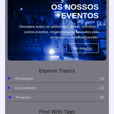
OS NOSSOS
EVENTOS
Descobre todos os workshops, festas, reuniões e
outros eventos, organizados ou apoiados pela
cooperativa UmaBoaQuestão.
Ver eventos
Explore Topics
Almanaque
(4)
Comunidade
(3)
Projectos
(5)
Find With Tags