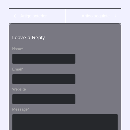
Artigo anterior
Artigo seguinte
Leave a Reply
Name
*
Email
*
Website
Message
*