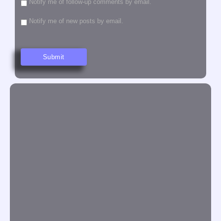
Notify me of follow-up comments by email.
Notify me of new posts by email.
Yuri Gomes
Festival Coopera – Música das Plantas UBQ
24/05/2026
/
No Comments