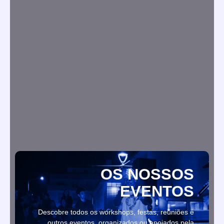
umaboaquestao@gmail.com
Uma manhã de Março
27/03/2026
/
No Comments
Na manhã de 10 de março, o auditório da Fundação
Mário...
OS NOSSOS
EVENTOS
Descobre todos os workshops, festas, reuniões e
outros eventos, organizados ou apoiados pela