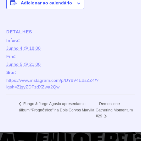
Adicionar ao calendário
DETALHES
Início:
Junho 4 @ 18:00
Fim:
Junho 5 @ 21:00
Site:
https://www.instagram.com/p/DY9V4EBsZZ4/?
igsh=ZjgyZDFzdXZwa2Qw
Demoscene
Fungo & Jorge Agosto apresentam o
álbum “Prognóstico” na Dois Corvos Marvila
Gathering Momentum
#29